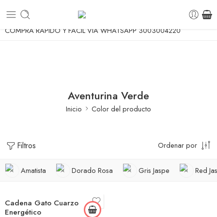
ENVIO GRATUITO A TODA COLOMBIA DESDE $70.00
COMPRA RÁPIDO Y FÁCIL VÍA WHATSAPP 3003004220
Aventurina Verde
Inicio
Color del producto
Filtros
Ordenar por
Amatista
Dorado Rosa
Gris Jaspe
Red Ja
Cadena Gato Cuarzo
Energético