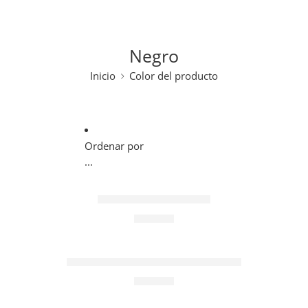
Negro
Inicio
Color del producto
Ordenar por
...
Aretes Gato Ensueño
$
26,900
Ear Cuff Gato Pendiente Solitario
$
15,000