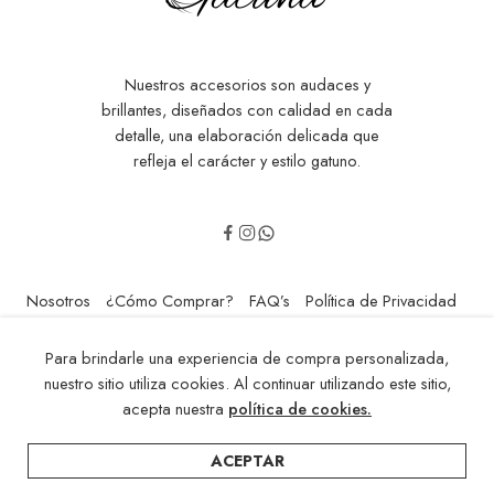
Nuestros accesorios son audaces y
brillantes, diseñados con calidad en cada
detalle, una elaboración delicada que
refleja el carácter y estilo gatuno.
Nosotros
¿Cómo Comprar?
FAQ’s
Política de Privacidad
Contáctenos
Para brindarle una experiencia de compra personalizada,
© 2014-2024 - Todos los Derechos Reservados! Hecho con Amor
nuestro sitio utiliza cookies. Al continuar utilizando este sitio,
por: Mai Riveros
acepta nuestra
política de cookies.
ACEPTAR
Inicio
filtros
Categorías
Lista de deseos