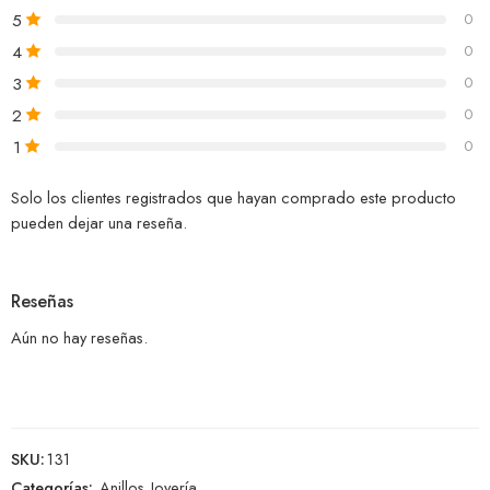
5
0
4
0
3
0
2
0
1
0
Solo los clientes registrados que hayan comprado este producto
pueden dejar una reseña.
Reseñas
Aún no hay reseñas.
SKU:
131
Categorías:
Anillos
,
Joyería