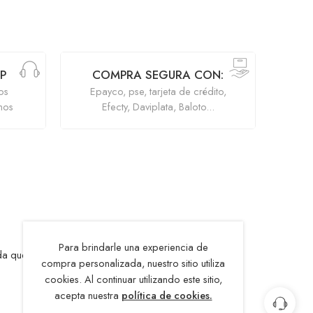
P
COMPRA SEGURA CON:
os
Epayco, pse, tarjeta de crédito,
mos
Efecty, Daviplata, Baloto...
Para brindarle una experiencia de
que refleja el carácter y estilo gatuno.
compra personalizada, nuestro sitio utiliza
cookies. Al continuar utilizando este sitio,
acepta nuestra
política de cookies.