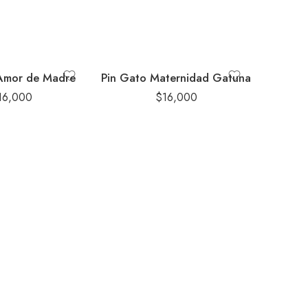
Amor de Madre
Pin Gato Maternidad Gatuna
16,000
$
16,000
Pre